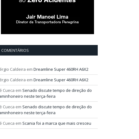
COMENTÁRIOS
érgio Caldeira
em
Dreamline Super 460RH A6X2
érgio Caldeira
em
Dreamline Super 460RH A6X2
é Cueca
em
Senado discute tempo de direção do
aminhoneiro neste terça-feira
é Cueca
em
Senado discute tempo de direção do
aminhoneiro neste terça-feira
é Cueca
em
Scania foi a marca que mais cresceu