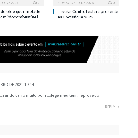
TO DE 2026
0
4 DE AGOSTO DE 2026
0
a de óleo quer metade
Trucks Control estará presente
 com biocombustível
na Logistique 2026
BRO DE 2021 19:44
recisando carro muito bom colega meu tem …aprovado
REPLY