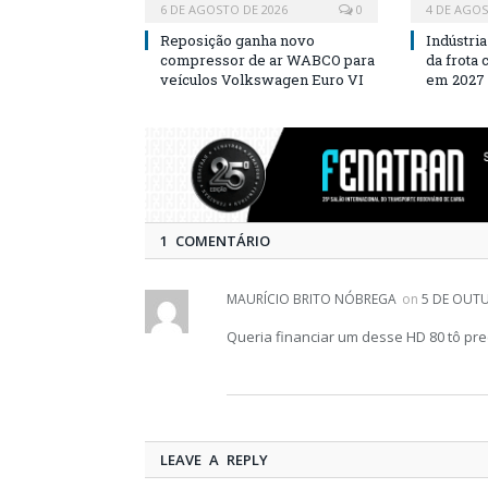
6 DE AGOSTO DE 2026
0
4 DE AGOS
Reposição ganha novo
Indústri
compressor de ar WABCO para
da frota
veículos Volkswagen Euro VI
em 2027
1 COMENTÁRIO
MAURÍCIO BRITO NÓBREGA
on
5 DE OUTU
Queria financiar um desse HD 80 tô p
LEAVE A REPLY