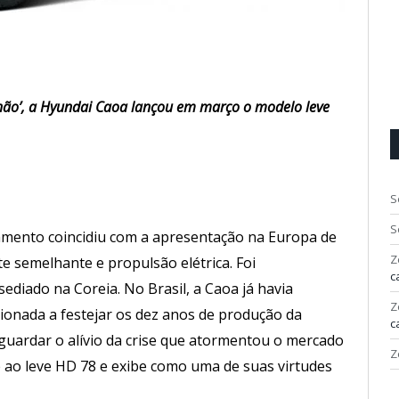
nhão’, a Hyundai Caoa lançou em março o modelo leve
S
S
nçamento coincidiu com a apresentação na Europa de
Z
e semelhante e propulsão elétrica. Foi
c
diado na Coreia. No Brasil, a Caoa já havia
Z
ionada a festejar os dez anos de produção da
c
guardar o alívio da crise que atormentou o mercado
Z
 ao leve HD 78 e exibe como uma de suas virtudes