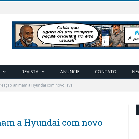
REVISTA
ANUNCIE
CONTATO
NE
reação animam a Hyundai com novo leve
mam a Hyundai com novo