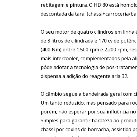
rebitagem e pintura. O HD 80 está homolo
descontada da tara (chassi+carroceria/baú)
O seu motor de quatro cilindros em linha 
de 3 litros de cilindrada e 170 cv de potê
(400 Nm) entre 1.500 rpm e 2.200 rpm, re
mais intercooler, complementados pela al
pôde adotar a tecnologia de pós-tratamen
dispensa a adição do reagente arla 32.
O câmbio segue a bandeirada geral com ci
Um tanto reduzido, mas pensado para rod
porém, não esperar por sua influência no
Simples para garantir barateza ao produ
chassi por coxins de borracha, assistida 