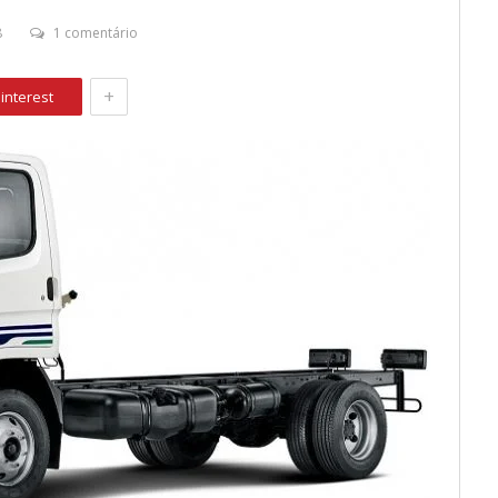
8
1 comentário
+
interest