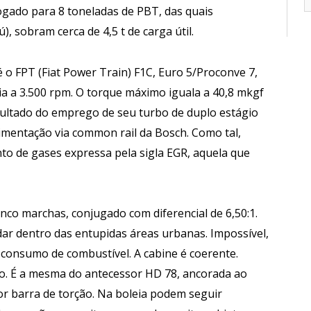
gado para 8 toneladas de PBT, das quais
, sobram cerca de 4,5 t de carga útil.
é o FPT (Fiat Power Train) F1C, Euro 5/Proconve 7,
ncia a 3.500 rpm. O torque máximo iguala a 40,8 mkgf
sultado do emprego de seu turbo de duplo estágio
imentação via common rail da Bosch. Como tal,
to de gases expressa pela sigla EGR, aquela que
nco marchas, conjugado com diferencial de 6,50:1.
ar dentro das entupidas áreas urbanas. Impossível,
 consumo de combustível. A cabine é coerente.
to. É a mesma do antecessor HD 78, ancorada ao
por barra de torção. Na boleia podem seguir