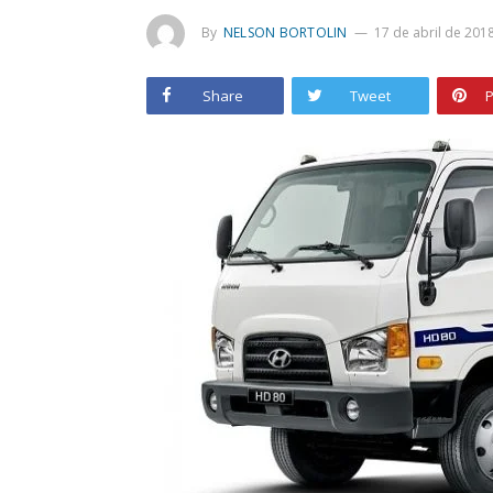
By
NELSON BORTOLIN
17 de abril de 201
Share
Tweet
P