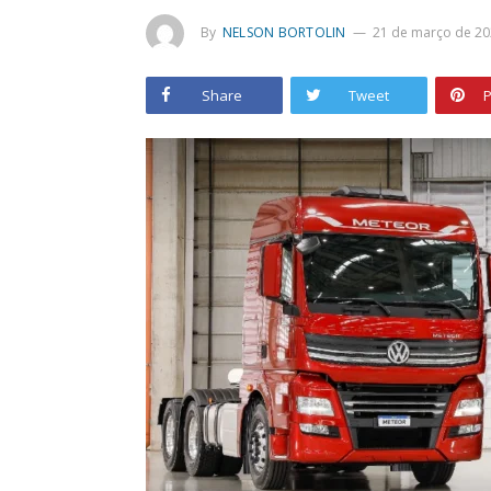
By
NELSON BORTOLIN
21 de março de 20
Share
Tweet
P