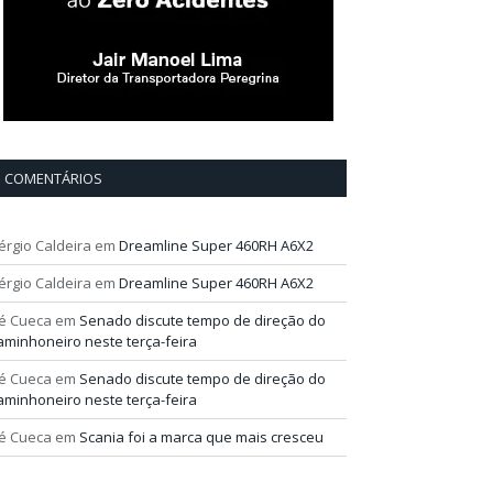
COMENTÁRIOS
érgio Caldeira
em
Dreamline Super 460RH A6X2
érgio Caldeira
em
Dreamline Super 460RH A6X2
é Cueca
em
Senado discute tempo de direção do
aminhoneiro neste terça-feira
é Cueca
em
Senado discute tempo de direção do
aminhoneiro neste terça-feira
é Cueca
em
Scania foi a marca que mais cresceu