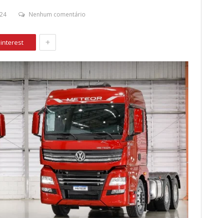
24
Nenhum comentário
+
interest