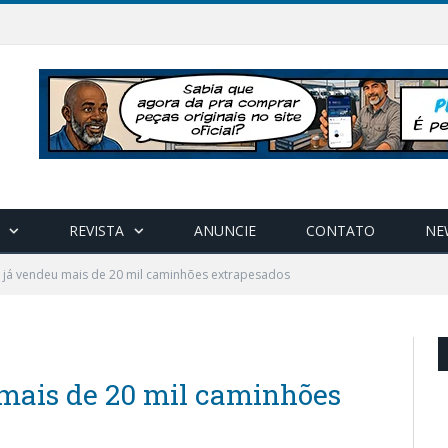
REVISTA
ANUNCIE
CONTATO
NE
 já vendeu mais de 20 mil caminhões extrapesados
mais de 20 mil caminhões