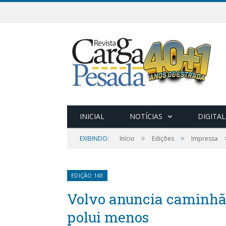
INICIAL
NOTÍCIAS
DIGITAL
»
»
EXIBINDO:
Início
Edições
Impressa
EDIÇÃO 143
Volvo anuncia caminhã
polui menos