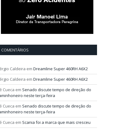
COMENTÁRIOS
érgio Caldeira
em
Dreamline Super 460RH A6X2
érgio Caldeira
em
Dreamline Super 460RH A6X2
é Cueca
em
Senado discute tempo de direção do
aminhoneiro neste terça-feira
é Cueca
em
Senado discute tempo de direção do
aminhoneiro neste terça-feira
é Cueca
em
Scania foi a marca que mais cresceu