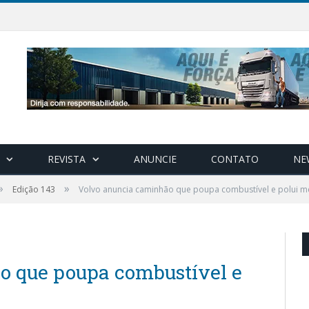
REVISTA
ANUNCIE
CONTATO
NE
»
»
Edição 143
Volvo anuncia caminhão que poupa combustível e polui 
o que poupa combustível e