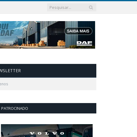
WSLETTER
menos
PATROCINADO