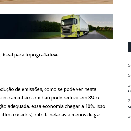
 ideal para topografia leve
S
S
Z
edução de emissões, como se pode ver nesta
c
 num caminhão com baú pode reduzir em 8% o
Z
ção adequada, essa economia chegar a 10%, isso
c
il km rodados), oito toneladas a menos de gás
Z