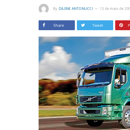
By
DILENE ANTONUCCI
13 de maio de 20
Share
Tweet
P