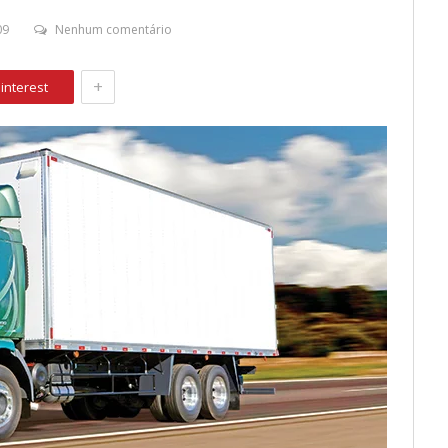
09
Nenhum comentário
+
interest