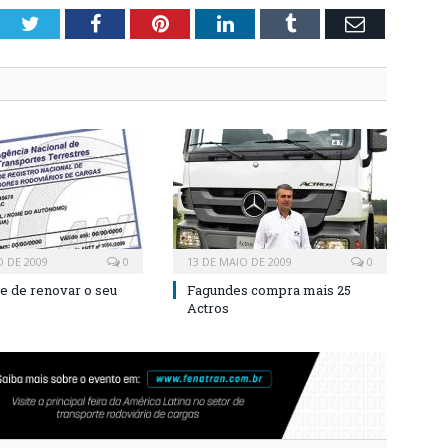
Twitter
Facebook
Pinterest
LinkedIn
Tumblr
Email
O DE 2009
0
13 DE MAIO DE 2009
0
e de renovar o seu
Fagundes compra mais 25
Actros