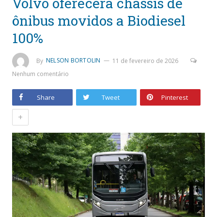
Volvo oferecerá chassis de
ônibus movidos a Biodiesel
100%
By
NELSON BORTOLIN
11 de fevereiro de 2026
Nenhum comentário
Share
Tweet
Pinterest
+