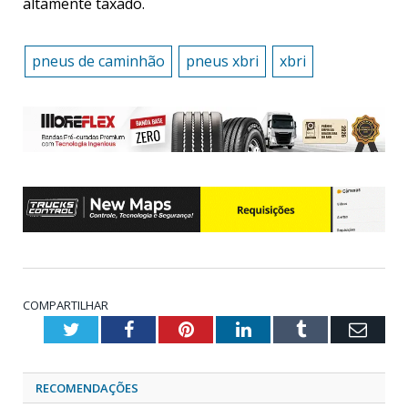
altamente taxado.
pneus de caminhão
pneus xbri
xbri
COMPARTILHAR
Twitter
Facebook
Pinterest
LinkedIn
Tumblr
Emai
RECOMENDAÇÕES