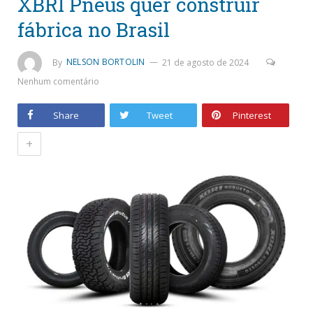
XBRI Pneus quer construir
fábrica no Brasil
By
NELSON BORTOLIN
21 de agosto de 2024
Nenhum comentário
Share
Tweet
Pinterest
+