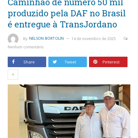
Caminhão de número 50 mil
produzido pela DAF no Brasil
é entregue à TransJordano
By
NELSON BORTOLIN
14 de novembro de 2025
Nenhum comentário
Share
Tweet
Pinterest
+