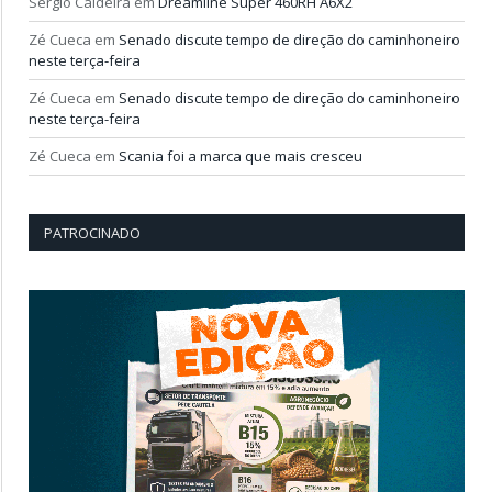
Sérgio Caldeira
em
Dreamline Super 460RH A6X2
Zé Cueca
em
Senado discute tempo de direção do caminhoneiro
neste terça-feira
Zé Cueca
em
Senado discute tempo de direção do caminhoneiro
neste terça-feira
Zé Cueca
em
Scania foi a marca que mais cresceu
PATROCINADO