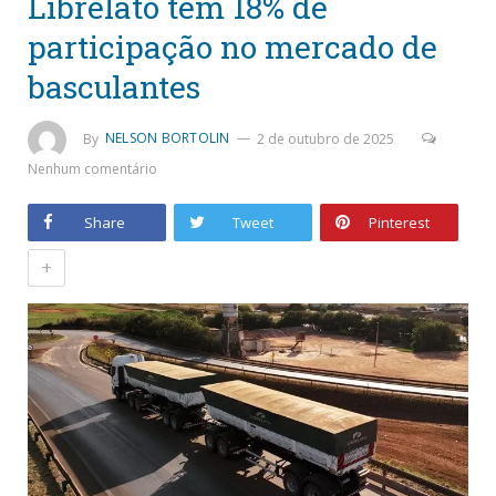
Librelato tem 18% de
participação no mercado de
basculantes
By
NELSON BORTOLIN
2 de outubro de 2025
Nenhum comentário
Share
Tweet
Pinterest
+